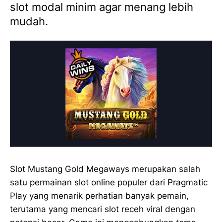
slot modal minim agar menang lebih
mudah.
Slot Mustang Gold Megaways merupakan salah
satu permainan slot online populer dari Pragmatic
Play yang menarik perhatian banyak pemain,
terutama yang mencari slot receh viral dengan