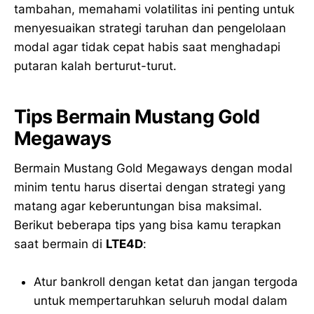
tambahan, memahami volatilitas ini penting untuk
menyesuaikan strategi taruhan dan pengelolaan
modal agar tidak cepat habis saat menghadapi
putaran kalah berturut-turut.
Tips Bermain Mustang Gold
Megaways
Bermain Mustang Gold Megaways dengan modal
minim tentu harus disertai dengan strategi yang
matang agar keberuntungan bisa maksimal.
Berikut beberapa tips yang bisa kamu terapkan
saat bermain di
LTE4D
:
Atur bankroll dengan ketat dan jangan tergoda
untuk mempertaruhkan seluruh modal dalam