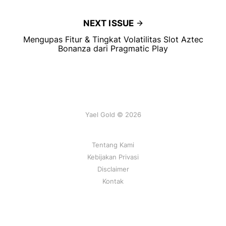
NEXT ISSUE
Mengupas Fitur & Tingkat Volatilitas Slot Aztec
Bonanza dari Pragmatic Play
Yael Gold © 2026
Tentang Kami
Kebijakan Privasi
Disclaimer
Kontak