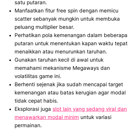
satu putaran.
Manfaatkan fitur free spin dengan memicu
scatter sebanyak mungkin untuk membuka
peluang multiplier besar.
Perhatikan pola kemenangan dalam beberapa
putaran untuk menentukan kapan waktu tepat
menaikkan atau menurunkan taruhan.
Gunakan taruhan kecil di awal untuk
memahami mekanisme Megaways dan
volatilitas game ini.
Berhenti sejenak jika sudah mencapai target
kemenangan atau batas kerugian agar modal
tidak cepat habis.
Eksplorasi juga
slot lain yang sedang viral dan
menawarkan modal minim
untuk variasi
permainan.