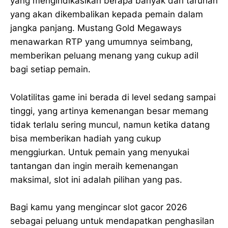
yang mengindikasikan berapa banyak dari taruhan
yang akan dikembalikan kepada pemain dalam
jangka panjang. Mustang Gold Megaways
menawarkan RTP yang umumnya seimbang,
memberikan peluang menang yang cukup adil
bagi setiap pemain.
Volatilitas game ini berada di level sedang sampai
tinggi, yang artinya kemenangan besar memang
tidak terlalu sering muncul, namun ketika datang
bisa memberikan hadiah yang cukup
menggiurkan. Untuk pemain yang menyukai
tantangan dan ingin meraih kemenangan
maksimal, slot ini adalah pilihan yang pas.
Bagi kamu yang mengincar slot gacor 2026
sebagai peluang untuk mendapatkan penghasilan