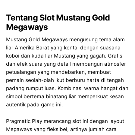
Tentang Slot Mustang Gold
Megaways
Mustang Gold Megaways mengusung tema alam
liar Amerika Barat yang kental dengan suasana
koboi dan kuda liar Mustang yang gagah. Grafis
dan efek suara yang detail membangun atmosfer
petualangan yang mendebarkan, membuat
pemain seolah-olah ikut berburu harta di tengah
padang rumput luas. Kombinasi warna hangat dan
simbol bertema binatang liar memperkuat kesan
autentik pada game ini.
Pragmatic Play merancang slot ini dengan layout
Megaways yang fleksibel, artinya jumlah cara