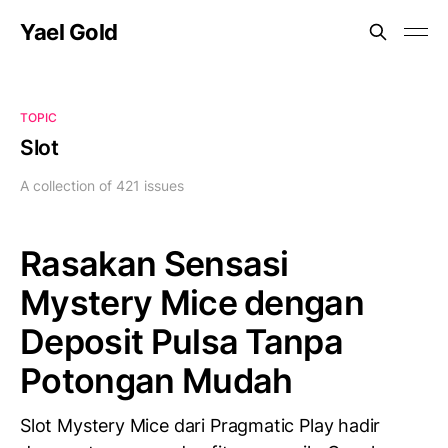
Yael Gold
TOPIC
Slot
A collection of 421 issues
Rasakan Sensasi
Mystery Mice dengan
Deposit Pulsa Tanpa
Potongan Mudah
Slot Mystery Mice dari Pragmatic Play hadir