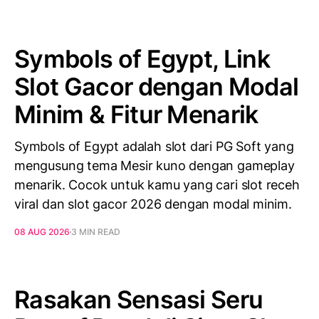
Symbols of Egypt, Link
Slot Gacor dengan Modal
Minim & Fitur Menarik
Symbols of Egypt adalah slot dari PG Soft yang
mengusung tema Mesir kuno dengan gameplay
menarik. Cocok untuk kamu yang cari slot receh
viral dan slot gacor 2026 dengan modal minim.
08 AUG 2026
3 MIN READ
Rasakan Sensasi Seru