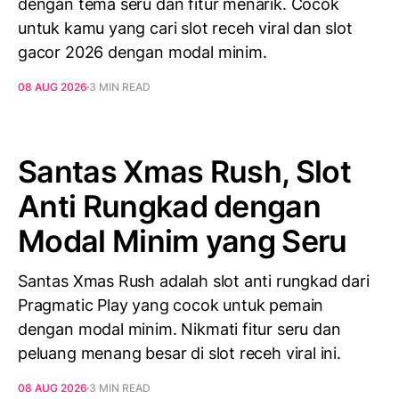
dengan tema seru dan fitur menarik. Cocok
untuk kamu yang cari slot receh viral dan slot
gacor 2026 dengan modal minim.
08 AUG 2026
3 MIN READ
Santas Xmas Rush, Slot
Anti Rungkad dengan
Modal Minim yang Seru
Santas Xmas Rush adalah slot anti rungkad dari
Pragmatic Play yang cocok untuk pemain
dengan modal minim. Nikmati fitur seru dan
peluang menang besar di slot receh viral ini.
08 AUG 2026
3 MIN READ