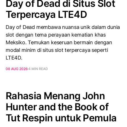
Day of Dead di Situs Slot
Terpercaya LTE4D
Day of Dead membawa nuansa unik dalam dunia
slot dengan tema perayaan kematian khas
Meksiko. Temukan keseruan bermain dengan
modal minim di situs slot terpercaya seperti
LTE4D.
08 AUG 2026
4 MIN READ
Rahasia Menang John
Hunter and the Book of
Tut Respin untuk Pemula