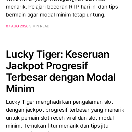
menarik. Pelajari bocoran RTP hari ini dan tips
bermain agar modal minim tetap untung.
07 AUG 2026
3 MIN READ
Lucky Tiger: Keseruan
Jackpot Progresif
Terbesar dengan Modal
Minim
Lucky Tiger menghadirkan pengalaman slot
dengan jackpot progresif terbesar yang menarik
untuk pemain slot receh viral dan slot modal
minim. Temukan fitur menarik dan tips jitu