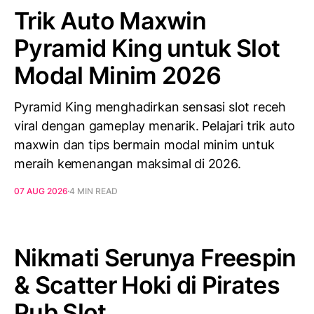
Trik Auto Maxwin
Pyramid King untuk Slot
Modal Minim 2026
Pyramid King menghadirkan sensasi slot receh
viral dengan gameplay menarik. Pelajari trik auto
maxwin dan tips bermain modal minim untuk
meraih kemenangan maksimal di 2026.
07 AUG 2026
4 MIN READ
Nikmati Serunya Freespin
& Scatter Hoki di Pirates
Pub Slot