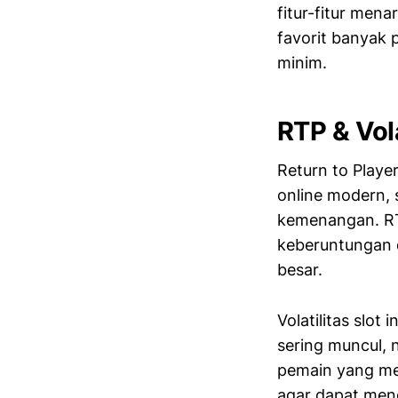
fitur-fitur men
favorit banyak 
minim.
RTP & Vola
Return to Playe
online modern, 
kemenangan. RT
keberuntungan 
besar.
Volatilitas slo
sering muncul, 
pemain yang mem
agar dapat meng