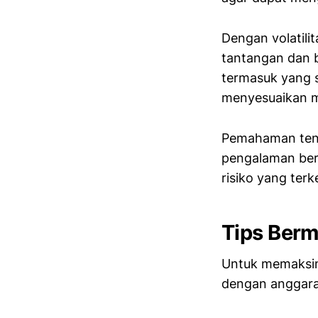
Dengan volatili
tantangan dan 
termasuk yang s
menyesuaikan me
Pemahaman tent
pengalaman ber
risiko yang ter
Tips Berm
Untuk memaksim
dengan anggaran