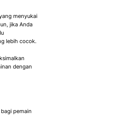
n yang menyukai
n, jika Anda
lu
g lebih cocok.
ksimalkan
ainan dengan
 bagi pemain