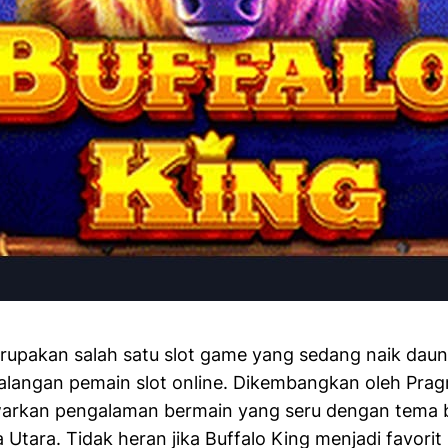
rupakan salah satu slot game yang sedang naik daun
kalangan pemain slot online. Dikembangkan oleh Prag
arkan pengalaman bermain yang seru dengan tema bi
 Utara. Tidak heran jika Buffalo King menjadi favorit