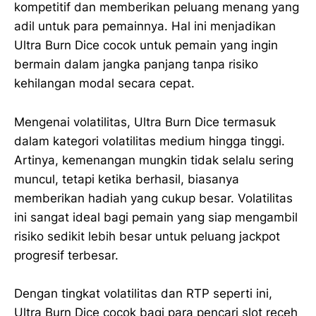
kompetitif dan memberikan peluang menang yang
adil untuk para pemainnya. Hal ini menjadikan
Ultra Burn Dice cocok untuk pemain yang ingin
bermain dalam jangka panjang tanpa risiko
kehilangan modal secara cepat.
Mengenai volatilitas, Ultra Burn Dice termasuk
dalam kategori volatilitas medium hingga tinggi.
Artinya, kemenangan mungkin tidak selalu sering
muncul, tetapi ketika berhasil, biasanya
memberikan hadiah yang cukup besar. Volatilitas
ini sangat ideal bagi pemain yang siap mengambil
risiko sedikit lebih besar untuk peluang jackpot
progresif terbesar.
Dengan tingkat volatilitas dan RTP seperti ini,
Ultra Burn Dice cocok bagi para pencari slot receh