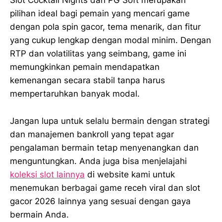
Slot Cocktail Nights dari PG Soft merupakan
pilihan ideal bagi pemain yang mencari game
dengan pola spin gacor, tema menarik, dan fitur
yang cukup lengkap dengan modal minim. Dengan
RTP dan volatilitas yang seimbang, game ini
memungkinkan pemain mendapatkan
kemenangan secara stabil tanpa harus
mempertaruhkan banyak modal.
Jangan lupa untuk selalu bermain dengan strategi
dan manajemen bankroll yang tepat agar
pengalaman bermain tetap menyenangkan dan
menguntungkan. Anda juga bisa menjelajahi
koleksi slot lainnya
di website kami untuk
menemukan berbagai game receh viral dan slot
gacor 2026 lainnya yang sesuai dengan gaya
bermain Anda.