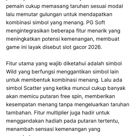
pemain cukup memasang taruhan sesuai modal
lalu memutar gulungan untuk mendapatkan
kombinasi simbol yang menang. PG Soft
mengintegrasikan beberapa fitur menarik yang
meningkatkan potensi kemenangan, membuat
game ini layak disebut slot gacor 2026.
Fitur utama yang wajib diketahui adalah simbol
Wild yang berfungsi menggantikan simbol lain
untuk membentuk kombinasi menang. Lalu ada
simbol Scatter yang ketika muncul cukup banyak
akan memicu putaran free spin, memberikan
kesempatan menang tanpa mengeluarkan taruhan
tambahan. Fitur multiplier juga hadir untuk
menggandakan hadiah pada putaran tertentu,
menambah sensasi kemenangan yang