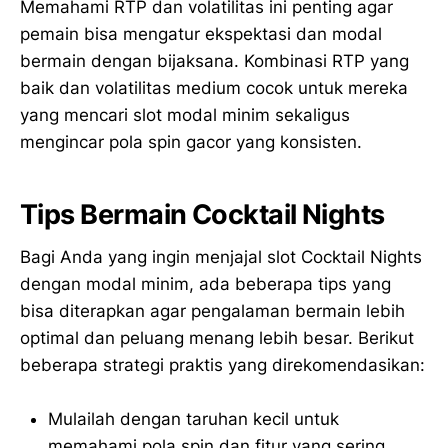
Memahami RTP dan volatilitas ini penting agar
pemain bisa mengatur ekspektasi dan modal
bermain dengan bijaksana. Kombinasi RTP yang
baik dan volatilitas medium cocok untuk mereka
yang mencari slot modal minim sekaligus
mengincar pola spin gacor yang konsisten.
Tips Bermain Cocktail Nights
Bagi Anda yang ingin menjajal slot Cocktail Nights
dengan modal minim, ada beberapa tips yang
bisa diterapkan agar pengalaman bermain lebih
optimal dan peluang menang lebih besar. Berikut
beberapa strategi praktis yang direkomendasikan:
Mulailah dengan taruhan kecil untuk
memahami pola spin dan fitur yang sering