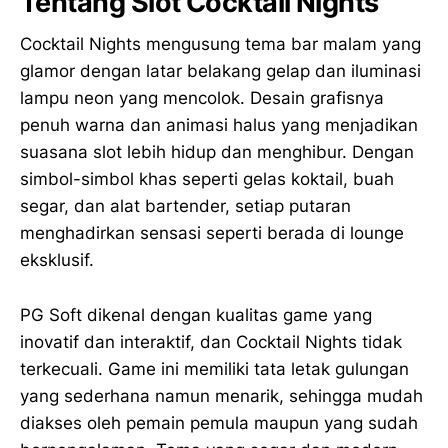
Tentang Slot Cocktail Nights
Cocktail Nights mengusung tema bar malam yang
glamor dengan latar belakang gelap dan iluminasi
lampu neon yang mencolok. Desain grafisnya
penuh warna dan animasi halus yang menjadikan
suasana slot lebih hidup dan menghibur. Dengan
simbol-simbol khas seperti gelas koktail, buah
segar, dan alat bartender, setiap putaran
menghadirkan sensasi seperti berada di lounge
eksklusif.
PG Soft dikenal dengan kualitas game yang
inovatif dan interaktif, dan Cocktail Nights tidak
terkecuali. Game ini memiliki tata letak gulungan
yang sederhana namun menarik, sehingga mudah
diakses oleh pemain pemula maupun yang sudah