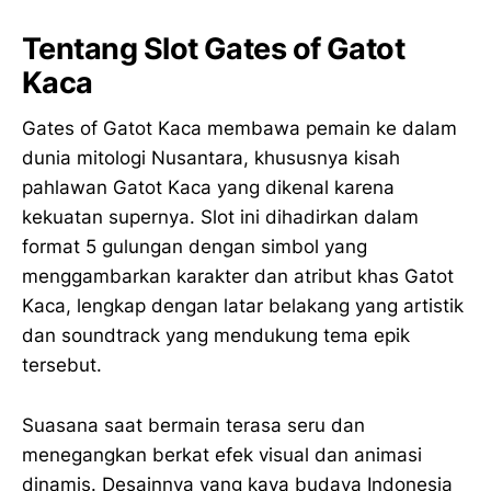
Tentang Slot Gates of Gatot
Kaca
Gates of Gatot Kaca membawa pemain ke dalam
dunia mitologi Nusantara, khususnya kisah
pahlawan Gatot Kaca yang dikenal karena
kekuatan supernya. Slot ini dihadirkan dalam
format 5 gulungan dengan simbol yang
menggambarkan karakter dan atribut khas Gatot
Kaca, lengkap dengan latar belakang yang artistik
dan soundtrack yang mendukung tema epik
tersebut.
Suasana saat bermain terasa seru dan
menegangkan berkat efek visual dan animasi
dinamis. Desainnya yang kaya budaya Indonesia