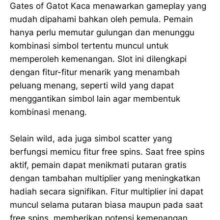
Gates of Gatot Kaca menawarkan gameplay yang
mudah dipahami bahkan oleh pemula. Pemain
hanya perlu memutar gulungan dan menunggu
kombinasi simbol tertentu muncul untuk
memperoleh kemenangan. Slot ini dilengkapi
dengan fitur-fitur menarik yang menambah
peluang menang, seperti wild yang dapat
menggantikan simbol lain agar membentuk
kombinasi menang.
Selain wild, ada juga simbol scatter yang
berfungsi memicu fitur free spins. Saat free spins
aktif, pemain dapat menikmati putaran gratis
dengan tambahan multiplier yang meningkatkan
hadiah secara signifikan. Fitur multiplier ini dapat
muncul selama putaran biasa maupun pada saat
free spins, memberikan potensi kemenangan