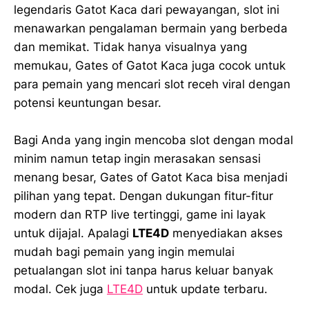
legendaris Gatot Kaca dari pewayangan, slot ini
menawarkan pengalaman bermain yang berbeda
dan memikat. Tidak hanya visualnya yang
memukau, Gates of Gatot Kaca juga cocok untuk
para pemain yang mencari slot receh viral dengan
potensi keuntungan besar.
Bagi Anda yang ingin mencoba slot dengan modal
minim namun tetap ingin merasakan sensasi
menang besar, Gates of Gatot Kaca bisa menjadi
pilihan yang tepat. Dengan dukungan fitur-fitur
modern dan RTP live tertinggi, game ini layak
untuk dijajal. Apalagi
LTE4D
menyediakan akses
mudah bagi pemain yang ingin memulai
petualangan slot ini tanpa harus keluar banyak
modal. Cek juga
LTE4D
untuk update terbaru.