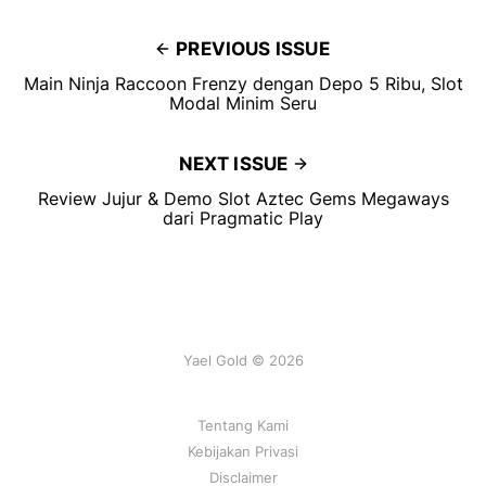
PREVIOUS ISSUE
Main Ninja Raccoon Frenzy dengan Depo 5 Ribu, Slot
Modal Minim Seru
NEXT ISSUE
Review Jujur & Demo Slot Aztec Gems Megaways
dari Pragmatic Play
Yael Gold © 2026
Tentang Kami
Kebijakan Privasi
Disclaimer