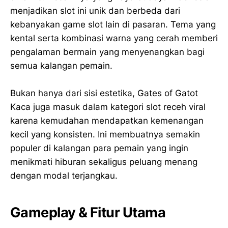
menjadikan slot ini unik dan berbeda dari
kebanyakan game slot lain di pasaran. Tema yang
kental serta kombinasi warna yang cerah memberi
pengalaman bermain yang menyenangkan bagi
semua kalangan pemain.
Bukan hanya dari sisi estetika, Gates of Gatot
Kaca juga masuk dalam kategori slot receh viral
karena kemudahan mendapatkan kemenangan
kecil yang konsisten. Ini membuatnya semakin
populer di kalangan para pemain yang ingin
menikmati hiburan sekaligus peluang menang
dengan modal terjangkau.
Gameplay & Fitur Utama