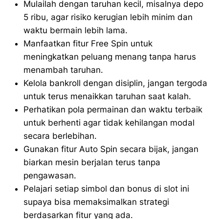
Mulailah dengan taruhan kecil, misalnya depo
5 ribu, agar risiko kerugian lebih minim dan
waktu bermain lebih lama.
Manfaatkan fitur Free Spin untuk
meningkatkan peluang menang tanpa harus
menambah taruhan.
Kelola bankroll dengan disiplin, jangan tergoda
untuk terus menaikkan taruhan saat kalah.
Perhatikan pola permainan dan waktu terbaik
untuk berhenti agar tidak kehilangan modal
secara berlebihan.
Gunakan fitur Auto Spin secara bijak, jangan
biarkan mesin berjalan terus tanpa
pengawasan.
Pelajari setiap simbol dan bonus di slot ini
supaya bisa memaksimalkan strategi
berdasarkan fitur yang ada.