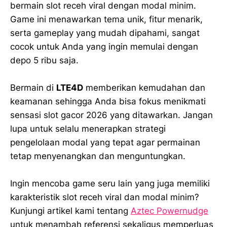
bermain slot receh viral dengan modal minim.
Game ini menawarkan tema unik, fitur menarik,
serta gameplay yang mudah dipahami, sangat
cocok untuk Anda yang ingin memulai dengan
depo 5 ribu saja.
Bermain di
LTE4D
memberikan kemudahan dan
keamanan sehingga Anda bisa fokus menikmati
sensasi slot gacor 2026 yang ditawarkan. Jangan
lupa untuk selalu menerapkan strategi
pengelolaan modal yang tepat agar permainan
tetap menyenangkan dan menguntungkan.
Ingin mencoba game seru lain yang juga memiliki
karakteristik slot receh viral dan modal minim?
Kunjungi artikel kami tentang
Aztec Powernudge
untuk menambah referensi sekaligus memperluas