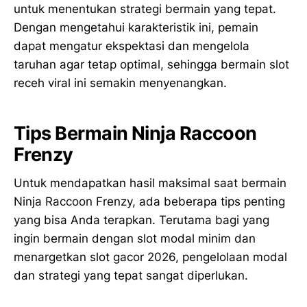
untuk menentukan strategi bermain yang tepat.
Dengan mengetahui karakteristik ini, pemain
dapat mengatur ekspektasi dan mengelola
taruhan agar tetap optimal, sehingga bermain slot
receh viral ini semakin menyenangkan.
Tips Bermain Ninja Raccoon
Frenzy
Untuk mendapatkan hasil maksimal saat bermain
Ninja Raccoon Frenzy, ada beberapa tips penting
yang bisa Anda terapkan. Terutama bagi yang
ingin bermain dengan slot modal minim dan
menargetkan slot gacor 2026, pengelolaan modal
dan strategi yang tepat sangat diperlukan.