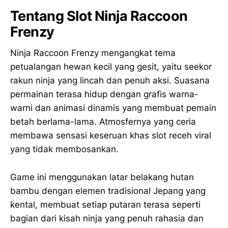
Tentang Slot Ninja Raccoon
Frenzy
Ninja Raccoon Frenzy mengangkat tema
petualangan hewan kecil yang gesit, yaitu seekor
rakun ninja yang lincah dan penuh aksi. Suasana
permainan terasa hidup dengan grafis warna-
warni dan animasi dinamis yang membuat pemain
betah berlama-lama. Atmosfernya yang ceria
membawa sensasi keseruan khas slot receh viral
yang tidak membosankan.
Game ini menggunakan latar belakang hutan
bambu dengan elemen tradisional Jepang yang
kental, membuat setiap putaran terasa seperti
bagian dari kisah ninja yang penuh rahasia dan