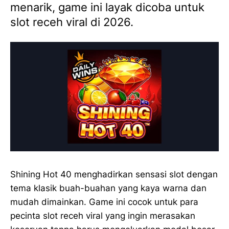
menarik, game ini layak dicoba untuk
slot receh viral di 2026.
Shining Hot 40 menghadirkan sensasi slot dengan
tema klasik buah-buahan yang kaya warna dan
mudah dimainkan. Game ini cocok untuk para
pecinta slot receh viral yang ingin merasakan