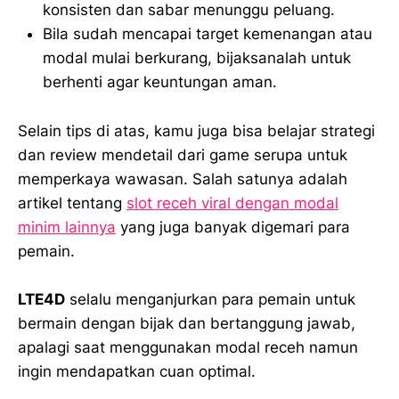
konsisten dan sabar menunggu peluang.
Bila sudah mencapai target kemenangan atau
modal mulai berkurang, bijaksanalah untuk
berhenti agar keuntungan aman.
Selain tips di atas, kamu juga bisa belajar strategi
dan review mendetail dari game serupa untuk
memperkaya wawasan. Salah satunya adalah
artikel tentang
slot receh viral dengan modal
minim lainnya
yang juga banyak digemari para
pemain.
LTE4D
selalu menganjurkan para pemain untuk
bermain dengan bijak dan bertanggung jawab,
apalagi saat menggunakan modal receh namun
ingin mendapatkan cuan optimal.