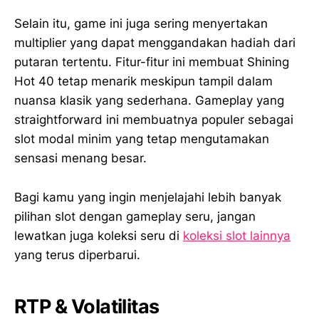
Selain itu, game ini juga sering menyertakan
multiplier yang dapat menggandakan hadiah dari
putaran tertentu. Fitur-fitur ini membuat Shining
Hot 40 tetap menarik meskipun tampil dalam
nuansa klasik yang sederhana. Gameplay yang
straightforward ini membuatnya populer sebagai
slot modal minim yang tetap mengutamakan
sensasi menang besar.
Bagi kamu yang ingin menjelajahi lebih banyak
pilihan slot dengan gameplay seru, jangan
lewatkan juga koleksi seru di
koleksi slot lainnya
yang terus diperbarui.
RTP & Volatilitas