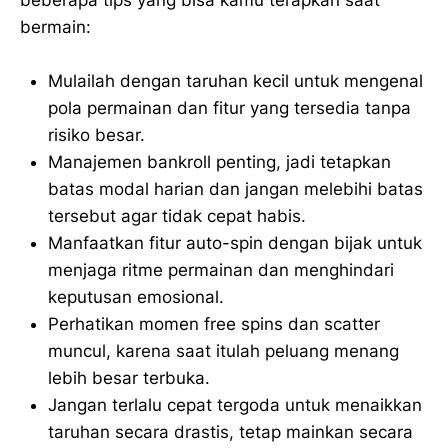
beberapa tips yang bisa kamu terapkan saat
bermain:
Mulailah dengan taruhan kecil untuk mengenal
pola permainan dan fitur yang tersedia tanpa
risiko besar.
Manajemen bankroll penting, jadi tetapkan
batas modal harian dan jangan melebihi batas
tersebut agar tidak cepat habis.
Manfaatkan fitur auto-spin dengan bijak untuk
menjaga ritme permainan dan menghindari
keputusan emosional.
Perhatikan momen free spins dan scatter
muncul, karena saat itulah peluang menang
lebih besar terbuka.
Jangan terlalu cepat tergoda untuk menaikkan
taruhan secara drastis, tetap mainkan secara