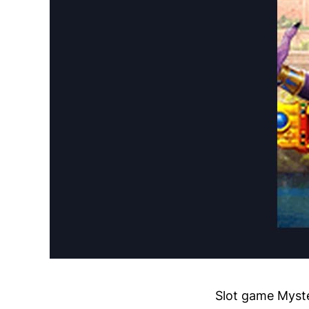
Slot game Myst