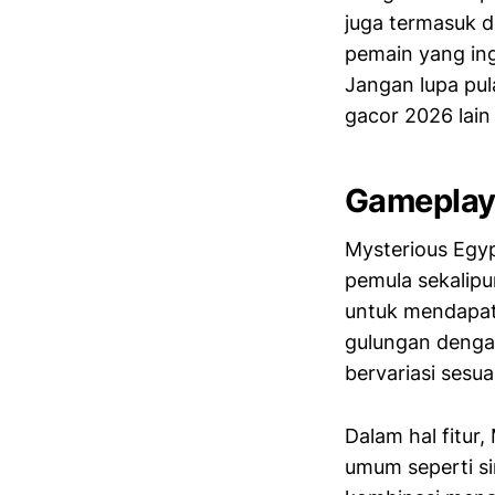
juga termasuk d
pemain yang ing
Jangan lupa pul
gacor 2026 lai
Gameplay 
Mysterious Egyp
pemula sekalip
untuk mendapat
gulungan denga
bervariasi sesua
Dalam hal fitur,
umum seperti s