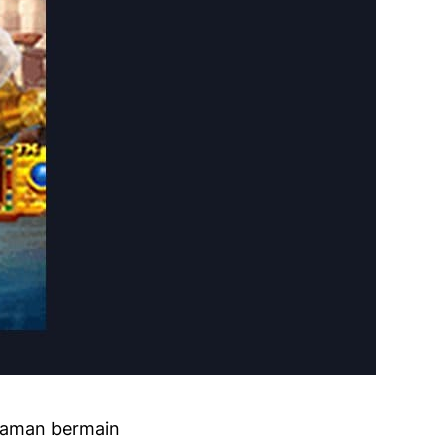
laman bermain