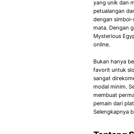
yang unik dan 
petualangan dan
dengan simbol-s
mata. Dengan g
Mysterious Egyp
online.
Bukan hanya ber
favorit untuk s
sangat direkom
modal minim. Se
membuat permai
pemain dari pl
Selengkapnya bi