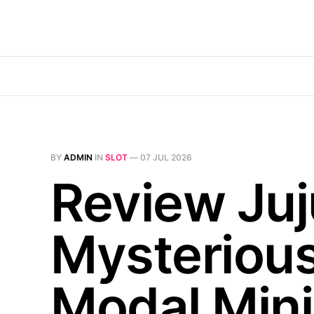
BY
ADMIN
IN
SLOT
—
07 JUL 2026
Review Juj
Mysterious
Modal Min