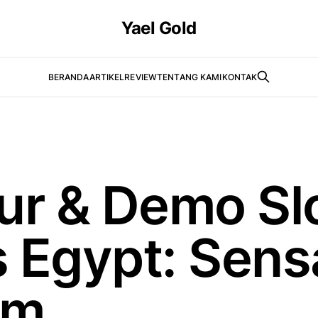
Yael Gold
BERANDA
ARTIKEL
REVIEW
TENTANG KAMI
KONTAK
ur & Demo Sl
 Egypt: Sensa
im