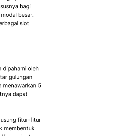
ususnya bagi
 modal besar.
rbagai slot
h dipahami oleh
tar gulungan
ya menawarkan 5
tnya dapat
sung fitur-fitur
tuk membentuk