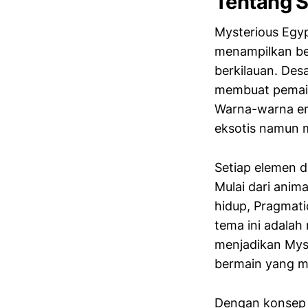
Tentang S
Mysterious Egy
menampilkan ber
berkilauan. Des
membuat pemain
Warna-warna em
eksotis namun
Setiap elemen d
Mulai dari ani
hidup, Pragmati
tema ini adalah
menjadikan Mys
bermain yang m
Dengan konsep y