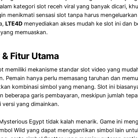
alam kategori slot receh viral yang banyak dicari, kh
in menikmati sensasi slot tanpa harus mengeluarkan
a,
LTE4D
menyediakan akses mudah ke slot ini dan be
n yang memuaskan.
& Fitur Utama
t memiliki mekanisme standar slot video yang muda
un. Pemain hanya perlu memasang taruhan dan memu
kan kombinasi simbol yang menang. Slot ini biasan
n beberapa garis pembayaran, meskipun jumlah tepa
i versi yang dimainkan.
 Mysterious Egypt tidak kalah menarik. Game ini mengu
imbol Wild yang dapat menggantikan simbol lain un