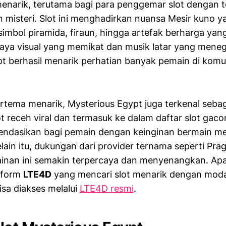
menarik, terutama bagi para penggemar slot dengan 
 misteri. Slot ini menghadirkan nuansa Mesir kuno y
imbol piramida, firaun, hingga artefak berharga y
aya visual yang memikat dan musik latar yang mene
t berhasil menarik perhatian banyak pemain di komun
tema menarik, Mysterious Egypt juga terkenal sebaga
lot receh viral dan termasuk ke dalam daftar slot gac
endasikan bagi pemain dengan keinginan bermain m
lain itu, dukungan dari provider ternama seperti Pra
nan ini semakin terpercaya dan menyenangkan. Apal
atform
LTE4D
yang mencari slot menarik dengan modal
sa diakses melalui
LTE4D resmi
.