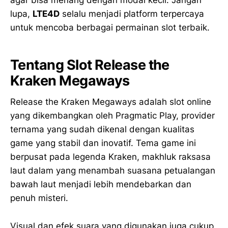
agar bisa menang dengan modal kecil. Jangan
lupa,
LTE4D
selalu menjadi platform terpercaya
untuk mencoba berbagai permainan slot terbaik.
Tentang Slot Release the
Kraken Megaways
Release the Kraken Megaways adalah slot online
yang dikembangkan oleh Pragmatic Play, provider
ternama yang sudah dikenal dengan kualitas
game yang stabil dan inovatif. Tema game ini
berpusat pada legenda Kraken, makhluk raksasa
laut dalam yang menambah suasana petualangan
bawah laut menjadi lebih mendebarkan dan
penuh misteri.
Visual dan efek suara yang digunakan juga cukup