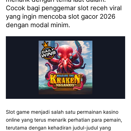
Cocok bagi penggemar slot receh viral
yang ingin mencoba slot gacor 2026
dengan modal minim.
Slot game menjadi salah satu permainan kasino
online yang terus menarik perhatian para pemain,
terutama dengan kehadiran judul-judul yang