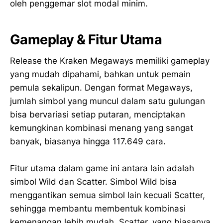
oleh penggemar slot modal minim.
Gameplay & Fitur Utama
Release the Kraken Megaways memiliki gameplay
yang mudah dipahami, bahkan untuk pemain
pemula sekalipun. Dengan format Megaways,
jumlah simbol yang muncul dalam satu gulungan
bisa bervariasi setiap putaran, menciptakan
kemungkinan kombinasi menang yang sangat
banyak, biasanya hingga 117.649 cara.
Fitur utama dalam game ini antara lain adalah
simbol Wild dan Scatter. Simbol Wild bisa
menggantikan semua simbol lain kecuali Scatter,
sehingga membantu membentuk kombinasi
kemenangan lebih mudah. Scatter, yang biasanya