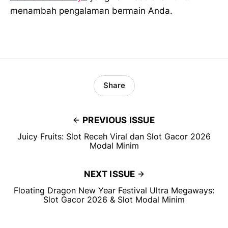
menambah pengalaman bermain Anda.
Share
PREVIOUS ISSUE
Juicy Fruits: Slot Receh Viral dan Slot Gacor 2026
Modal Minim
NEXT ISSUE
Floating Dragon New Year Festival Ultra Megaways:
Slot Gacor 2026 & Slot Modal Minim