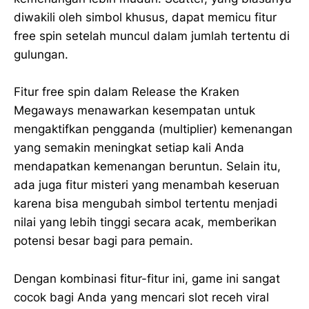
diwakili oleh simbol khusus, dapat memicu fitur
free spin setelah muncul dalam jumlah tertentu di
gulungan.
Fitur free spin dalam Release the Kraken
Megaways menawarkan kesempatan untuk
mengaktifkan pengganda (multiplier) kemenangan
yang semakin meningkat setiap kali Anda
mendapatkan kemenangan beruntun. Selain itu,
ada juga fitur misteri yang menambah keseruan
karena bisa mengubah simbol tertentu menjadi
nilai yang lebih tinggi secara acak, memberikan
potensi besar bagi para pemain.
Dengan kombinasi fitur-fitur ini, game ini sangat
cocok bagi Anda yang mencari slot receh viral