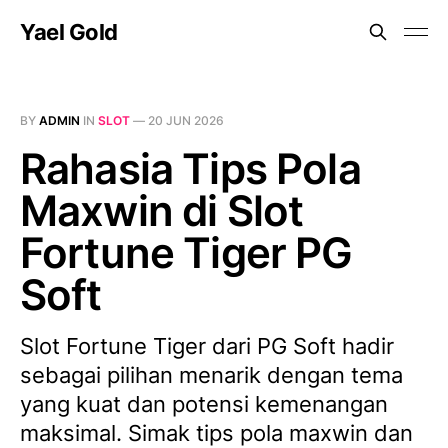
Yael Gold
BY
ADMIN
IN
SLOT
—
20 JUN 2026
Rahasia Tips Pola
Maxwin di Slot
Fortune Tiger PG
Soft
Slot Fortune Tiger dari PG Soft hadir
sebagai pilihan menarik dengan tema
yang kuat dan potensi kemenangan
maksimal. Simak tips pola maxwin dan