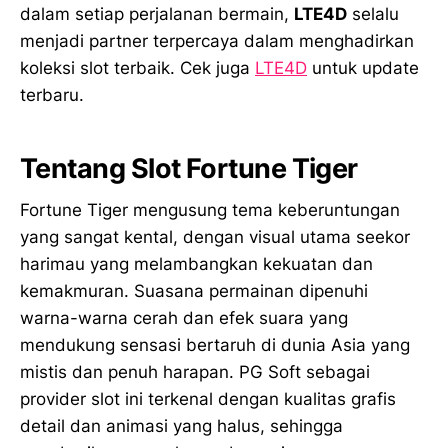
dalam setiap perjalanan bermain,
LTE4D
selalu
menjadi partner terpercaya dalam menghadirkan
koleksi slot terbaik. Cek juga
LTE4D
untuk update
terbaru.
Tentang Slot Fortune Tiger
Fortune Tiger mengusung tema keberuntungan
yang sangat kental, dengan visual utama seekor
harimau yang melambangkan kekuatan dan
kemakmuran. Suasana permainan dipenuhi
warna-warna cerah dan efek suara yang
mendukung sensasi bertaruh di dunia Asia yang
mistis dan penuh harapan. PG Soft sebagai
provider slot ini terkenal dengan kualitas grafis
detail dan animasi yang halus, sehingga