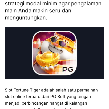
strategi modal minim agar pengalaman
main Anda makin seru dan
menguntungkan.
Slot Fortune Tiger adalah salah satu permainan
slot online terbaru dari PG Soft yang tengah
menjadi perbincangan hangat di kalangan