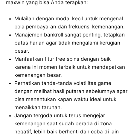
maxwin yang bisa Anda terapkan:
Mulailah dengan modal kecil untuk mengenal
pola pembayaran dan frekuensi kemenangan.
Manajemen bankroll sangat penting, tetapkan
batas harian agar tidak mengalami kerugian
besar.
Manfaatkan fitur free spins dengan baik
karena ini momen terbaik untuk mendapatkan
kemenangan besar.
Perhatikan tanda-tanda volatilitas game
dengan melihat hasil putaran sebelumnya agar
bisa menentukan kapan waktu ideal untuk
menaikkan taruhan.
Jangan tergoda untuk terus mengejar
kemenangan saat sudah berada di zona
negatif, lebih baik berhenti dan coba di lain