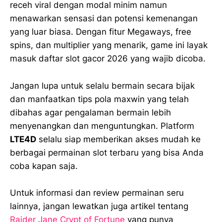
receh viral dengan modal minim namun
menawarkan sensasi dan potensi kemenangan
yang luar biasa. Dengan fitur Megaways, free
spins, dan multiplier yang menarik, game ini layak
masuk daftar slot gacor 2026 yang wajib dicoba.
Jangan lupa untuk selalu bermain secara bijak
dan manfaatkan tips pola maxwin yang telah
dibahas agar pengalaman bermain lebih
menyenangkan dan menguntungkan. Platform
LTE4D
selalu siap memberikan akses mudah ke
berbagai permainan slot terbaru yang bisa Anda
coba kapan saja.
Untuk informasi dan review permainan seru
lainnya, jangan lewatkan juga artikel tentang
Raider Jane Crypt of Fortune
yang punya