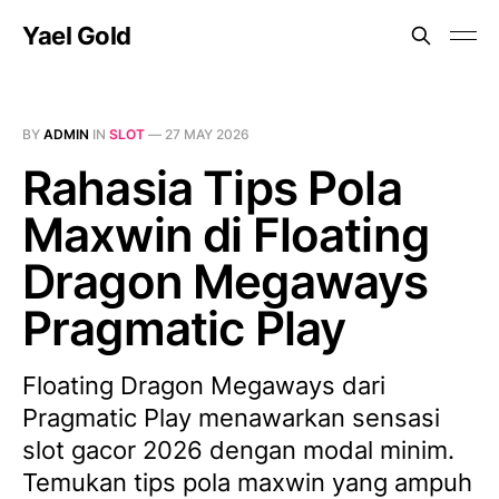
Yael Gold
BY
ADMIN
IN
SLOT
—
27 MAY 2026
Rahasia Tips Pola
Maxwin di Floating
Dragon Megaways
Pragmatic Play
Floating Dragon Megaways dari
Pragmatic Play menawarkan sensasi
slot gacor 2026 dengan modal minim.
Temukan tips pola maxwin yang ampuh