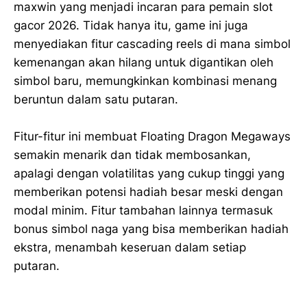
maxwin yang menjadi incaran para pemain slot
gacor 2026. Tidak hanya itu, game ini juga
menyediakan fitur cascading reels di mana simbol
kemenangan akan hilang untuk digantikan oleh
simbol baru, memungkinkan kombinasi menang
beruntun dalam satu putaran.
Fitur-fitur ini membuat Floating Dragon Megaways
semakin menarik dan tidak membosankan,
apalagi dengan volatilitas yang cukup tinggi yang
memberikan potensi hadiah besar meski dengan
modal minim. Fitur tambahan lainnya termasuk
bonus simbol naga yang bisa memberikan hadiah
ekstra, menambah keseruan dalam setiap
putaran.