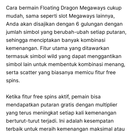
Cara bermain Floating Dragon Megaways cukup
mudah, sama seperti slot Megaways lainnya,
Anda akan disajikan dengan 6 gulungan dengan
jumlah simbol yang berubah-ubah setiap putaran,
sehingga menciptakan banyak kombinasi
kemenangan. Fitur utama yang ditawarkan
termasuk simbol wild yang dapat menggantikan
simbol lain untuk membentuk kombinasi menang,
serta scatter yang biasanya memicu fitur free
spins.
Ketika fitur free spins aktif, pemain bisa
mendapatkan putaran gratis dengan multiplier
yang terus meningkat setiap kali kemenangan
berturut-turut terjadi. Ini adalah kesempatan
terbaik untuk meraih kemenangan maksimal atau