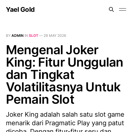
Yael Gold
BY
ADMIN
IN
SLOT
—
29 MAY 2026
Mengenal Joker
King: Fitur Unggulan
dan Tingkat
Volatilitasnya Untuk
Pemain Slot
Joker King adalah salah satu slot game
menarik dari Pragmatic Play yang patut
dicoba. Dengan fitur-fitur seru dan