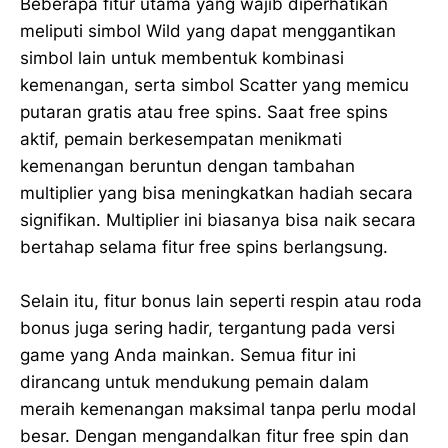
Beberapa fitur utama yang wajib diperhatikan
meliputi simbol Wild yang dapat menggantikan
simbol lain untuk membentuk kombinasi
kemenangan, serta simbol Scatter yang memicu
putaran gratis atau free spins. Saat free spins
aktif, pemain berkesempatan menikmati
kemenangan beruntun dengan tambahan
multiplier yang bisa meningkatkan hadiah secara
signifikan. Multiplier ini biasanya bisa naik secara
bertahap selama fitur free spins berlangsung.
Selain itu, fitur bonus lain seperti respin atau roda
bonus juga sering hadir, tergantung pada versi
game yang Anda mainkan. Semua fitur ini
dirancang untuk mendukung pemain dalam
meraih kemenangan maksimal tanpa perlu modal
besar. Dengan mengandalkan fitur free spin dan