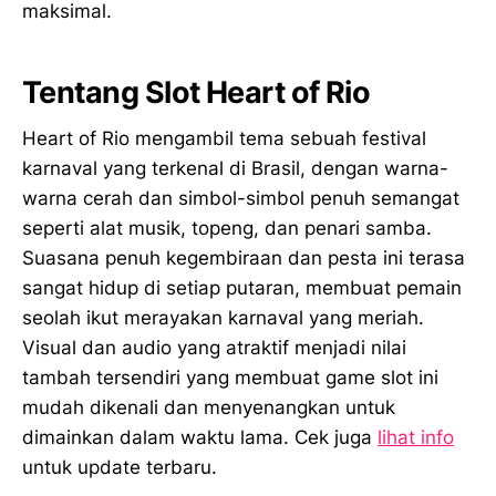
maksimal.
Tentang Slot Heart of Rio
Heart of Rio mengambil tema sebuah festival
karnaval yang terkenal di Brasil, dengan warna-
warna cerah dan simbol-simbol penuh semangat
seperti alat musik, topeng, dan penari samba.
Suasana penuh kegembiraan dan pesta ini terasa
sangat hidup di setiap putaran, membuat pemain
seolah ikut merayakan karnaval yang meriah.
Visual dan audio yang atraktif menjadi nilai
tambah tersendiri yang membuat game slot ini
mudah dikenali dan menyenangkan untuk
dimainkan dalam waktu lama. Cek juga
lihat info
untuk update terbaru.