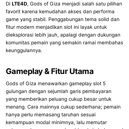
Di
LTE4D
, Gods of Giza menjadi salah satu pilihan
favorit karena kemudahan akses dan performa
game yang stabil. Penggabungan tema solid dan
fitur modern menjadikan slot ini layak untuk
dieksplorasi lebih jauh, apalagi dengan dukungan
komunitas pemain yang semakin ramai membahas
keunggulannya.
Gameplay & Fitur Utama
Gods of Giza menawarkan gameplay slot 5
gulungan dengan sejumlah garis pembayaran
yang memberikan peluang cukup besar untuk
menang. Cara mainnya cukup sederhana; pemain
hanya perlu memasang taruhan sesuai
kemampuan modal minimnya, lalu memutar