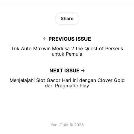
Share
PREVIOUS ISSUE
Trik Auto Maxwin Medusa 2 the Quest of Perseus
untuk Pemula
NEXT ISSUE
Menjelajahi Slot Gacor Hari Ini dengan Clover Gold
dari Pragmatic Play
Yael Gold © 2026