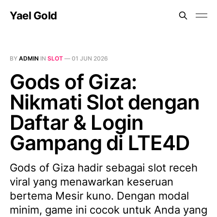
Yael Gold
BY
ADMIN
IN
SLOT
—
01 JUN 2026
Gods of Giza:
Nikmati Slot dengan
Daftar & Login
Gampang di LTE4D
Gods of Giza hadir sebagai slot receh
viral yang menawarkan keseruan
bertema Mesir kuno. Dengan modal
minim, game ini cocok untuk Anda yang