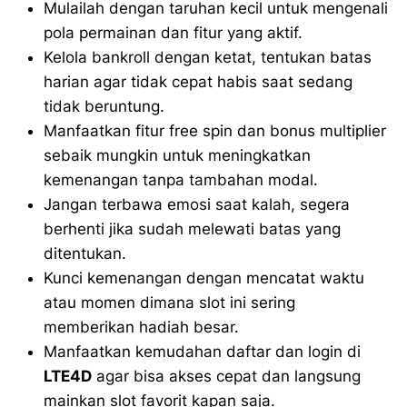
Mulailah dengan taruhan kecil untuk mengenali
pola permainan dan fitur yang aktif.
Kelola bankroll dengan ketat, tentukan batas
harian agar tidak cepat habis saat sedang
tidak beruntung.
Manfaatkan fitur free spin dan bonus multiplier
sebaik mungkin untuk meningkatkan
kemenangan tanpa tambahan modal.
Jangan terbawa emosi saat kalah, segera
berhenti jika sudah melewati batas yang
ditentukan.
Kunci kemenangan dengan mencatat waktu
atau momen dimana slot ini sering
memberikan hadiah besar.
Manfaatkan kemudahan daftar dan login di
LTE4D
agar bisa akses cepat dan langsung
mainkan slot favorit kapan saja.