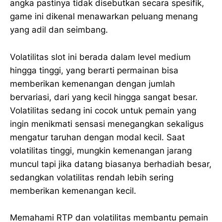
angka pastinya tidak disebutkan secara spesifik,
game ini dikenal menawarkan peluang menang
yang adil dan seimbang.
Volatilitas slot ini berada dalam level medium
hingga tinggi, yang berarti permainan bisa
memberikan kemenangan dengan jumlah
bervariasi, dari yang kecil hingga sangat besar.
Volatilitas sedang ini cocok untuk pemain yang
ingin menikmati sensasi menegangkan sekaligus
mengatur taruhan dengan modal kecil. Saat
volatilitas tinggi, mungkin kemenangan jarang
muncul tapi jika datang biasanya berhadiah besar,
sedangkan volatilitas rendah lebih sering
memberikan kemenangan kecil.
Memahami RTP dan volatilitas membantu pemain