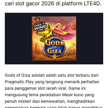
cari slot gacor 2026 di platform LTE4D.
Gods of Giza adalah salah satu slot terbaru dari
Pragmatic Play yang langsung menarik perhatian
para penggemar slot receh viral. Game ini
mengusung tema peradaban Mesir kuno yang
penuh misteri dan kemewahan, menghadirkan
pengalaman bermain yang tidak hanya menghibur