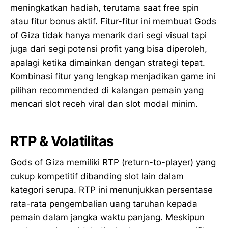
meningkatkan hadiah, terutama saat free spin
atau fitur bonus aktif. Fitur-fitur ini membuat Gods
of Giza tidak hanya menarik dari segi visual tapi
juga dari segi potensi profit yang bisa diperoleh,
apalagi ketika dimainkan dengan strategi tepat.
Kombinasi fitur yang lengkap menjadikan game ini
pilihan recommended di kalangan pemain yang
mencari slot receh viral dan slot modal minim.
RTP & Volatilitas
Gods of Giza memiliki RTP (return-to-player) yang
cukup kompetitif dibanding slot lain dalam
kategori serupa. RTP ini menunjukkan persentase
rata-rata pengembalian uang taruhan kepada
pemain dalam jangka waktu panjang. Meskipun