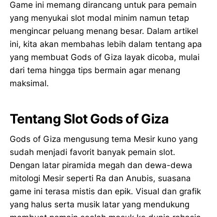
Game ini memang dirancang untuk para pemain
yang menyukai slot modal minim namun tetap
mengincar peluang menang besar. Dalam artikel
ini, kita akan membahas lebih dalam tentang apa
yang membuat Gods of Giza layak dicoba, mulai
dari tema hingga tips bermain agar menang
maksimal.
Tentang Slot Gods of Giza
Gods of Giza mengusung tema Mesir kuno yang
sudah menjadi favorit banyak pemain slot.
Dengan latar piramida megah dan dewa-dewa
mitologi Mesir seperti Ra dan Anubis, suasana
game ini terasa mistis dan epik. Visual dan grafik
yang halus serta musik latar yang mendukung