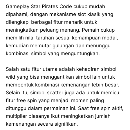
Gameplay Star Pirates Code cukup mudah
dipahami, dengan mekanisme slot klasik yang
dilengkapi berbagai fitur menarik untuk
meningkatkan peluang menang. Pemain cukup
memilih nilai taruhan sesuai kemampuan modal,
kemudian memutar gulungan dan menunggu
kombinasi simbol yang menguntungkan.
Salah satu fitur utama adalah kehadiran simbol
wild yang bisa menggantikan simbol lain untuk
membentuk kombinasi kemenangan lebih besar.
Selain itu, simbol scatter juga ada untuk memicu
fitur free spin yang menjadi momen paling
ditunggu dalam permainan ini. Saat free spin aktif,
multiplier biasanya ikut meningkatkan jumlah
kemenangan secara signifikan.