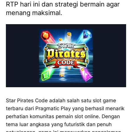
RTP hari ini dan strategi bermain agar
menang maksimal.
Star Pirates Code adalah salah satu slot game
terbaru dari Pragmatic Play yang berhasil menarik
perhatian komunitas pemain slot online. Dengan
tema luar angkasa yang futuristik dan penuh