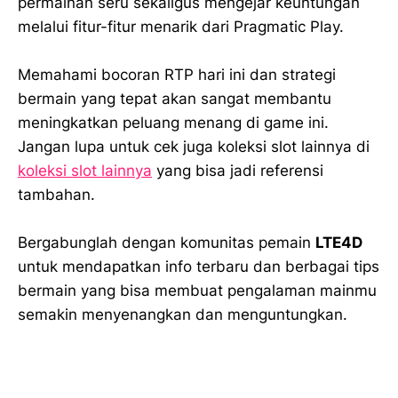
permainan seru sekaligus mengejar keuntungan
melalui fitur-fitur menarik dari Pragmatic Play.
Memahami bocoran RTP hari ini dan strategi
bermain yang tepat akan sangat membantu
meningkatkan peluang menang di game ini.
Jangan lupa untuk cek juga koleksi slot lainnya di
koleksi slot lainnya
yang bisa jadi referensi
tambahan.
Bergabunglah dengan komunitas pemain
LTE4D
untuk mendapatkan info terbaru dan berbagai tips
bermain yang bisa membuat pengalaman mainmu
semakin menyenangkan dan menguntungkan.