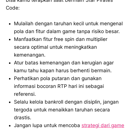
bisa kamu terapkan saat bermain Star Pirates
Code:
Mulailah dengan taruhan kecil untuk mengenal
pola dan fitur dalam game tanpa risiko besar.
Manfaatkan fitur free spin dan multiplier
secara optimal untuk meningkatkan
kemenangan.
Atur batas kemenangan dan kerugian agar
kamu tahu kapan harus berhenti bermain.
Perhatikan pola putaran dan gunakan
informasi bocoran RTP hari ini sebagai
referensi.
Selalu kelola bankroll dengan disiplin, jangan
tergoda untuk menaikkan taruhan secara
drastis.
Jangan lupa untuk mencoba
strategi dari game