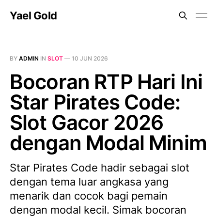
Yael Gold
BY
ADMIN
IN
SLOT
—
10 JUN 2026
Bocoran RTP Hari Ini
Star Pirates Code:
Slot Gacor 2026
dengan Modal Minim
Star Pirates Code hadir sebagai slot
dengan tema luar angkasa yang
menarik dan cocok bagi pemain
dengan modal kecil. Simak bocoran