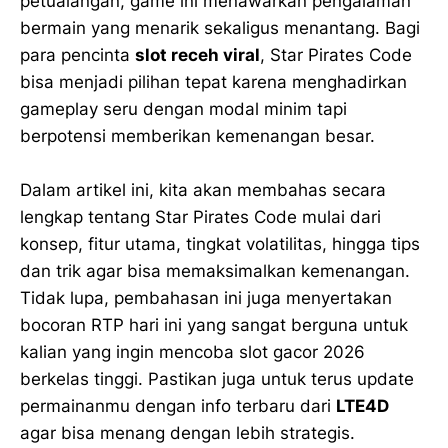
petualangan, game ini menawarkan pengalaman
bermain yang menarik sekaligus menantang. Bagi
para pencinta
slot receh viral
, Star Pirates Code
bisa menjadi pilihan tepat karena menghadirkan
gameplay seru dengan modal minim tapi
berpotensi memberikan kemenangan besar.
Dalam artikel ini, kita akan membahas secara
lengkap tentang Star Pirates Code mulai dari
konsep, fitur utama, tingkat volatilitas, hingga tips
dan trik agar bisa memaksimalkan kemenangan.
Tidak lupa, pembahasan ini juga menyertakan
bocoran RTP hari ini yang sangat berguna untuk
kalian yang ingin mencoba slot gacor 2026
berkelas tinggi. Pastikan juga untuk terus update
permainanmu dengan info terbaru dari
LTE4D
agar bisa menang dengan lebih strategis.