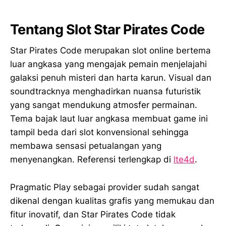
Tentang Slot Star Pirates Code
Star Pirates Code merupakan slot online bertema
luar angkasa yang mengajak pemain menjelajahi
galaksi penuh misteri dan harta karun. Visual dan
soundtracknya menghadirkan nuansa futuristik
yang sangat mendukung atmosfer permainan.
Tema bajak laut luar angkasa membuat game ini
tampil beda dari slot konvensional sehingga
membawa sensasi petualangan yang
menyenangkan. Referensi terlengkap di
lte4d
.
Pragmatic Play sebagai provider sudah sangat
dikenal dengan kualitas grafis yang memukau dan
fitur inovatif, dan Star Pirates Code tidak