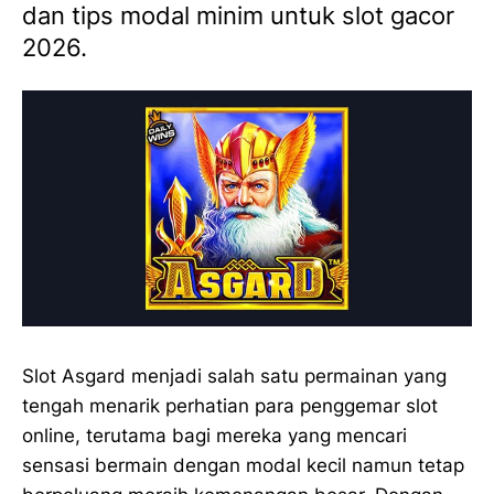
dan tips modal minim untuk slot gacor
2026.
Slot Asgard menjadi salah satu permainan yang
tengah menarik perhatian para penggemar slot
online, terutama bagi mereka yang mencari
sensasi bermain dengan modal kecil namun tetap