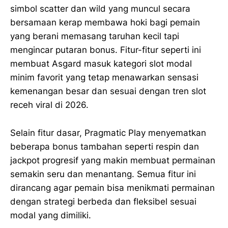
simbol scatter dan wild yang muncul secara
bersamaan kerap membawa hoki bagi pemain
yang berani memasang taruhan kecil tapi
mengincar putaran bonus. Fitur-fitur seperti ini
membuat Asgard masuk kategori slot modal
minim favorit yang tetap menawarkan sensasi
kemenangan besar dan sesuai dengan tren slot
receh viral di 2026.
Selain fitur dasar, Pragmatic Play menyematkan
beberapa bonus tambahan seperti respin dan
jackpot progresif yang makin membuat permainan
semakin seru dan menantang. Semua fitur ini
dirancang agar pemain bisa menikmati permainan
dengan strategi berbeda dan fleksibel sesuai
modal yang dimiliki.