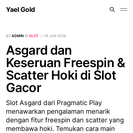
Yael Gold
BY
ADMIN
IN
SLOT
—
14 JUN 2026
Asgard dan
Keseruan Freespin &
Scatter Hoki di Slot
Gacor
Slot Asgard dari Pragmatic Play
menawarkan pengalaman menarik
dengan fitur freespin dan scatter yang
membawa hoki. Temukan cara main