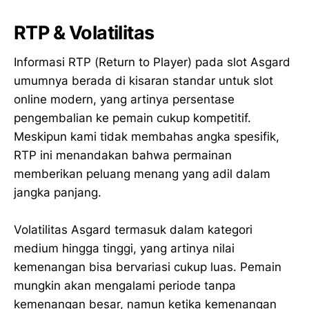
RTP & Volatilitas
Informasi RTP (Return to Player) pada slot Asgard
umumnya berada di kisaran standar untuk slot
online modern, yang artinya persentase
pengembalian ke pemain cukup kompetitif.
Meskipun kami tidak membahas angka spesifik,
RTP ini menandakan bahwa permainan
memberikan peluang menang yang adil dalam
jangka panjang.
Volatilitas Asgard termasuk dalam kategori
medium hingga tinggi, yang artinya nilai
kemenangan bisa bervariasi cukup luas. Pemain
mungkin akan mengalami periode tanpa
kemenangan besar, namun ketika kemenangan